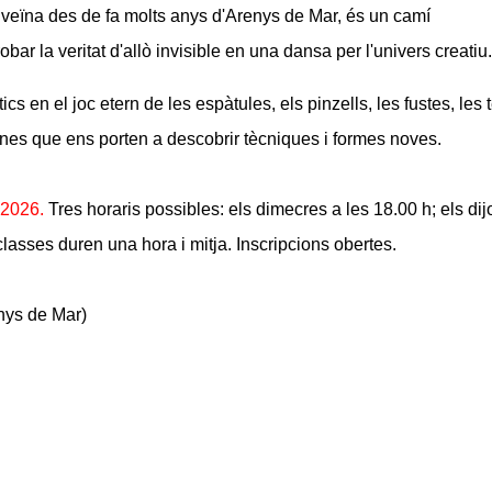
, veïna des de fa molts anys d'Arenys de Mar, és un camí
obar la veritat d'allò invisible en una dansa per l'univers creatiu
cs en el joc etern de les espàtules, els pinzells, les fustes, les t
. Eines que ens porten a descobrir tècniques i formes noves.
 2026.
Tres horaris possibles:
els dimecres a les 18.00 h; els dij
classes duren una hora i mitja. Inscripcions obertes.
enys de Mar)