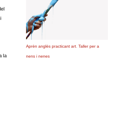
del
i
Aprèn anglès practicant art. Taller per a
a la
nens i nenes