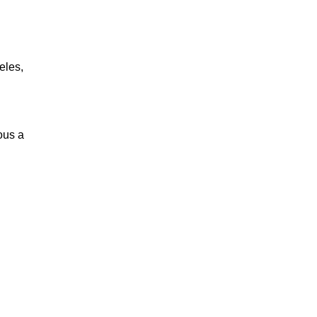
.
eles,
ous a