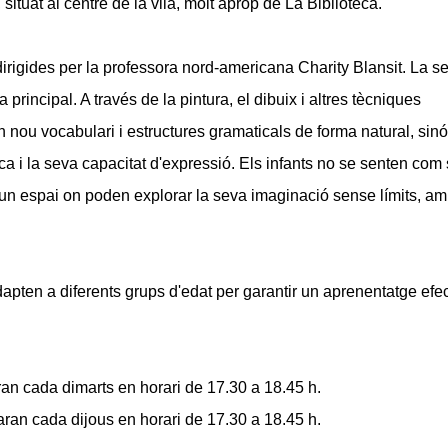
 situat al centre de la vila, molt aprop de La Biblioteca.
dirigides per la professora nord-americana Charity Blansit. La s
 principal. A través de la pintura, el dibuix i altres tècniques
 nou vocabulari i estructures gramaticals de forma natural, sin
ca i la seva capacitat d'expressió. Els infants no se senten com 
 un espai on poden explorar la seva imaginació sense límits, a
dapten a diferents grups d'edat per garantir un aprenentatge efec
aran cada dimarts en horari de 17.30 a 18.45 h.
zaran cada dijous en horari de 17.30 a 18.45 h.