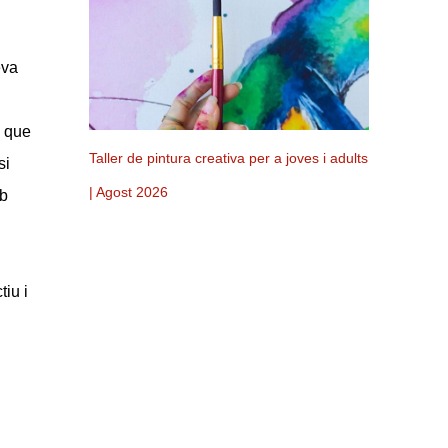
eva
ó que
Taller de pintura creativa per a joves i adults
si
| Agost 2026
mb
tiu i