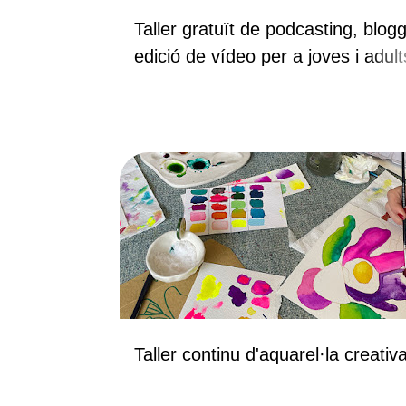
e
Taller gratuït de podcasting, blogg
s
edició de vídeo per a joves i adult
2026
Taller continu d'aquarel·la creativ