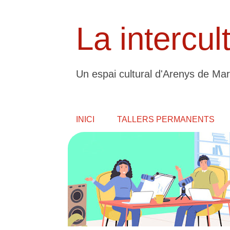
La intercul
Un espai cultural d'Arenys de Mar
INICI
TALLERS PERMANENTS
E
n
t
r
a
d