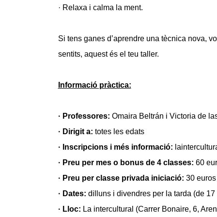
· Relaxa i calma la ment.
Si tens ganes d’aprendre una tècnica nova, vo
sentits, aquest és el teu taller.
Informació pràctica:
· Professores:
Omaira Beltrán i Victoria de la
· Dirigit a:
totes les edats
· Inscripcions i més informació:
laintercultu
· Preu per mes o bonus de 4 classes:
60 eur
· Preu per classe privada iniciació:
30 euros 
· Dates:
dilluns i divendres per la tarda (de 17
· Lloc:
La intercultural (Carrer Bonaire, 6, Ar